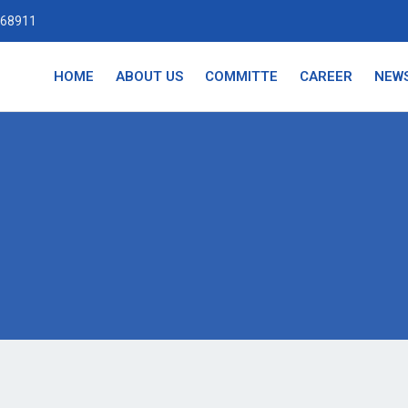
68911
HOME
ABOUT US
COMMITTE
CAREER
NEW