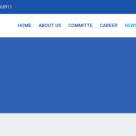
68911
HOME
ABOUT US
COMMITTE
CAREER
NEW