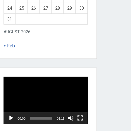
24
25
26
27
28
29
30
31
AUGUST 2026
« Feb
Video
Player
00:00
01:11