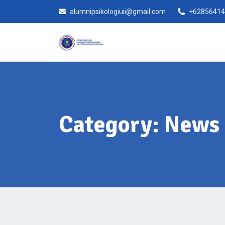
Skip
alumnipsikologiuii@gmail.com
+62856414
to
content
Category:
News