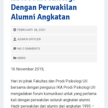
Dengan Perwakilan
Alumni Angkatan
P
FEBRUARY 28, 2021
O
ADMIN OFFICER
S
T
NO COMMENTS
E
NEWS
D
O
16 November 2019,
N
Hari ini pihak Fakultas dan Prodi Psikologi UII
bersama dengan pengurus IKA Prodi Psikologi UII
mengadakan forum komunikasi untuk yang pertama
kali dengan perwakilan seluruh angkatan alumni.
Hadir perwakilan dari alumni dari angkatan 1995 –