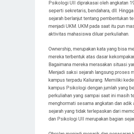
Psikologi UII diprakasai oleh angkatan 
seperti sekretaris, bendahara, dll. Hing
sejarah berlanjut tentang pembentukan t
menjadi UKM. UKM pada saat itu pun masi
aktivitas mahasiswa diluar perkuliahan.
Ownership, merupakan kata yang bisa m
mereka terbentuk atas dasar kekompakan
Bagaimana mereka merasakan situasi yan
Menjadi saksi sejarah langsung proses m
kampus terpadu Kaliurang. Memiliki ke
kampus Psikologi dengan jumlah yang bel
perkuliahan yang sampai saat ini masih 
menghormati sesama angkatan dan adik a
sejarah yang tidak terlepaskan dari memo
dan Psikologi UII merupakan bagian seja
Obrolan menjadi menarik dan penasaran 