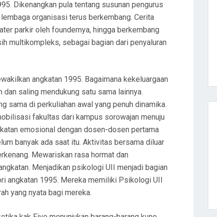
1995. Dikenangkan pula tentang susunan pengurus
ga lembaga organisasi terus berkembang. Cerita
eater parkir oleh foundernya, hingga berkembang
h multikompleks, sebagai bagian dari penyaluran
ewakilkan angkatan 1995. Bagaimana kekeluargaan
 dan saling mendukung satu sama lainnya.
g sama di perkuliahan awal yang penuh dinamika.
obilisasi fakultas dari kampus sorowajan menuju
dekatan emosional dengan dosen-dosen pertama
um banyak ada saat itu. Aktivitas bersama diluar
terkenang. Mewariskan rasa hormat dan
ngkatan. Menjadikan psikologi UII menjadi bagian
ri angkatan 1995. Mereka memiliki Psikologi UII
rah yang nyata bagi mereka.
ketika kak Five menunjukan barang-barang kuno