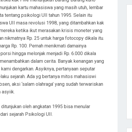
nunjukan kartu mahasiswa yang masih utuh, lembar
ita tentang psikologi UII tahun 1995. Selain itu
swa UII masa revolusi 1998, yang ditambahkan kak
 mereka ketika ikut merasakan krisis moneter yang
nikmatnya Rp. 25 untuk harga fotocopy dikala itu.
harga Rp. 100. Pernah menikmati damainya
-porsi hingga melonjak menjadi Rp. 6.000 dikala
g menambahkan dalam cerita. Banyak kenangan yang
n kami dengarkan. Asyiknya, pertanyaan seputar
elaku sejarah. Ada yg bertanya mitos mahasiswi
absen, aksi ‘salam olahraga’ yang sudah terwariskan
 asyiik.
 ditunjukan oleh angkatan 1995 bisa menular
ari sejarah Psikologi UII.