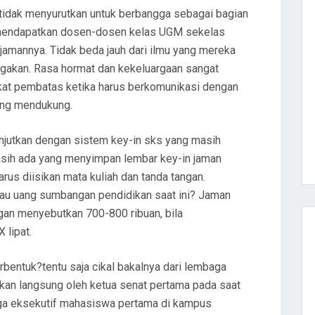
 tidak menyurutkan untuk berbangga sebagai bagian
ka mendapatkan dosen-dosen kelas UGM sekelas
ijamannya. Tidak beda jauh dari ilmu yang mereka
gakan. Rasa hormat dan kekeluargaan sangat
ekat pembatas ketika harus berkomunikasi dengan
ling mendukung.
ilanjutkan dengan sistem key-in sks yang masih
asih ada yang menyimpan lembar key-in jaman
rus diisikan mata kuliah dan tanda tangan.
tau uang sumbangan pendidikan saat ini? Jaman
an menyebutkan 700-800 ribuan, bila
 lipat.
erbentuk?tentu saja cikal bakalnya dari lembaga
akan langsung oleh ketua senat pertama pada saat
ga eksekutif mahasiswa pertama di kampus