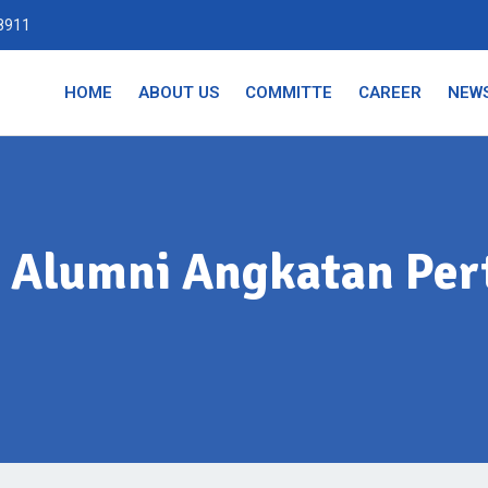
8911
HOME
ABOUT US
COMMITTE
CAREER
NEW
a Alumni Angkatan Pe