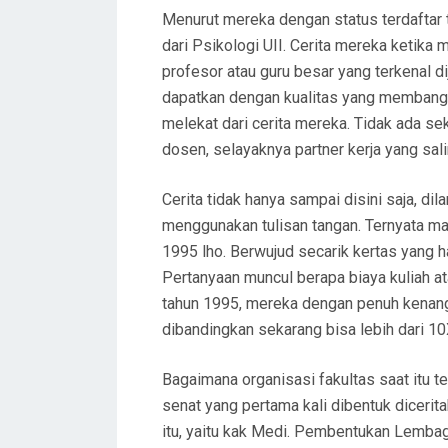
Menurut mereka dengan status terdaftar
dari Psikologi UII. Cerita mereka keti
profesor atau guru besar yang terkenal d
dapatkan dengan kualitas yang membang
melekat dari cerita mereka. Tidak ada s
dosen, selayaknya partner kerja yang sa
Cerita tidak hanya sampai disini saja, d
menggunakan tulisan tangan. Ternyata m
1995 lho. Berwujud secarik kertas yang ha
Pertanyaan muncul berapa biaya kuliah a
tahun 1995, mereka dengan penuh kenang
dibandingkan sekarang bisa lebih dari 10X
Bagaimana organisasi fakultas saat itu t
senat yang pertama kali dibentuk dicerit
itu, yaitu kak Medi. Pembentukan Lemba