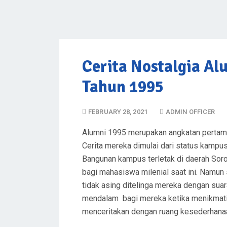
Cerita Nostalgia A
Tahun 1995
P
FEBRUARY 28, 2021
ADMIN OFFICER
O
Alumni 1995 merupakan angkatan pertama 
S
Cerita mereka dimulai dari status kampus 
T
Bangunan kampus terletak di daerah Soro
E
bagi mahasiswa milenial saat ini. Namun
D
tidak asing ditelinga mereka dengan suar
O
mendalam bagi mereka ketika menikmati p
N
menceritakan dengan ruang kesederhana