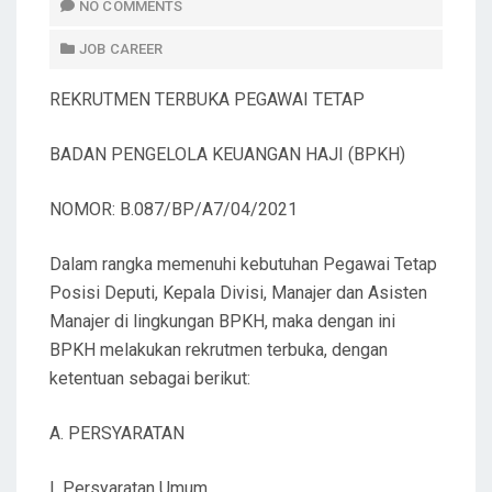
T
NO COMMENTS
E
JOB CAREER
D
O
REKRUTMEN TERBUKA PEGAWAI TETAP
N
BADAN PENGELOLA KEUANGAN HAJI (BPKH)
NOMOR: B.087/BP/A7/04/2021
Dalam rangka memenuhi kebutuhan Pegawai Tetap
Posisi Deputi, Kepala Divisi, Manajer dan Asisten
Manajer di lingkungan BPKH, maka dengan ini
BPKH melakukan rekrutmen terbuka, dengan
ketentuan sebagai berikut:
A. PERSYARATAN
I. Persyaratan Umum